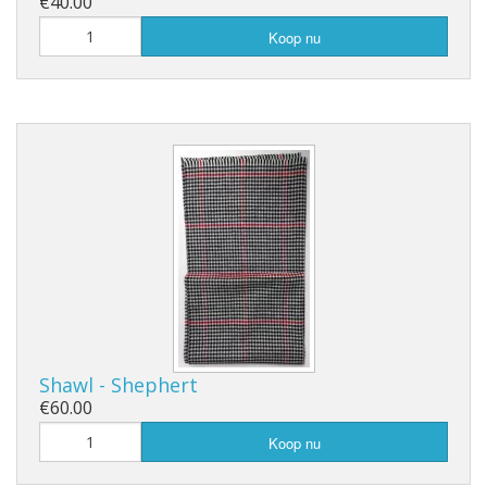
€40.00
Koop nu
Shawl - Shephert
€60.00
Koop nu