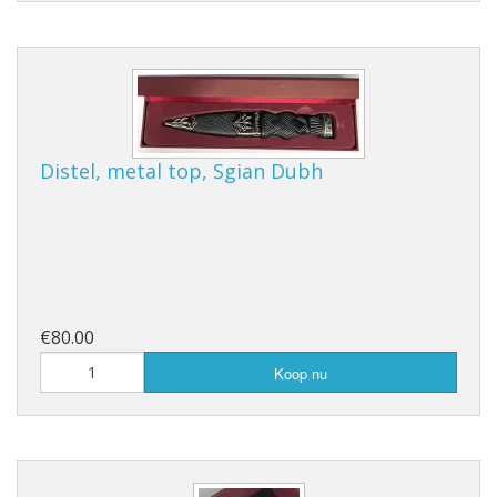
Distel, metal top, Sgian Dubh
€80.00
Koop nu