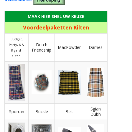
Highland Titles
Verhuur
MAAK HIER SNEL UW KEUZE
AFGEPRIJST - UITVERKOOP
Voordeelpaketten Kilten
Budget,
Dutch
Party, 6 &
MacPowder
Dames
Friendship
8 yard
Kilten
Sgian
Sporran
Buckle
Belt
Dubh