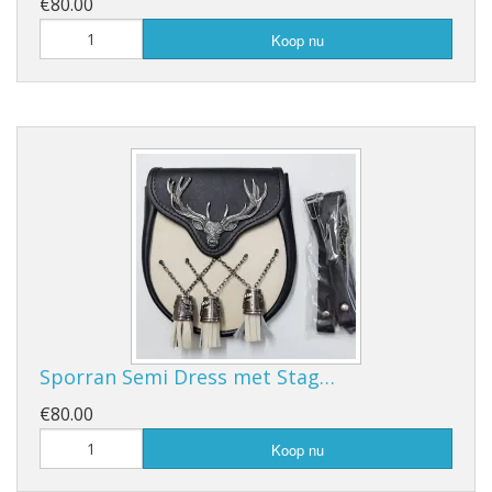
€80.00
Koop nu
Sporran Semi Dress met Stag…
€80.00
Koop nu