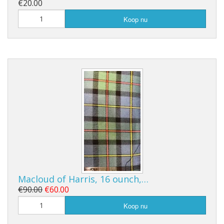
€20.00
Koop nu
Macloud of Harris, 16 ounch,…
€90.00
€60.00
Koop nu