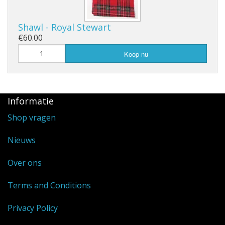
Shawl - Royal Stewart
€60.00
Koop nu
Informatie
Shop vragen
Nieuws
Over ons
Terms and Conditions
Privacy Policy