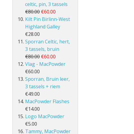
celtic, pin, 3 tassels
€80.00
€60.00
Kilt Pin Birlinn-West
Highland Galley
€28.00
Sporran Celtic, hert,
3 tassels, bruin
€80.00
€60.00
Vlag - MacPowder
€60.00
Sporran, Bruin leer,
3 tassels + riem
€49.00
MacPowder Flashes
€14.00
Logo MacPowder
€5.00
Tammy, MacPowder