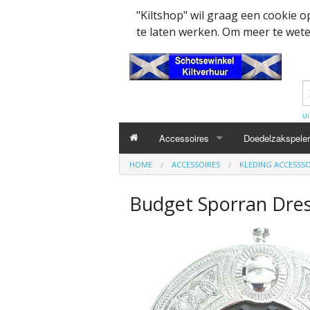
"Kiltshop" wil graag een cookie 
te laten werken. Om meer te weten
Ui
Accessoires
Doedelzakspeler
HOME
ACCESSOIRES
KLEDING ACCESSSO
Kleding accesssoires
Belt
Budget Sporran Dres
Collector items en Curiosa
MacPowder acce
Cap Badges Ou
Decoratie
Buckle
Militairy Collect
Doedelzak - Piper - muziek benodigd
Cap Badges
Wapenschild
Mondkapjes
Flashes