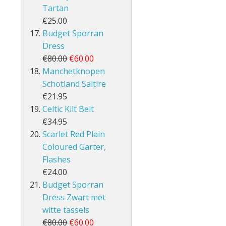
Tartan
€25.00
Budget Sporran
Dress
€80.00
€60.00
Manchetknopen
Schotland Saltire
€21.95
Celtic Kilt Belt
€34.95
Scarlet Red Plain
Coloured Garter,
Flashes
€24.00
Budget Sporran
Dress Zwart met
witte tassels
€80.00
€60.00