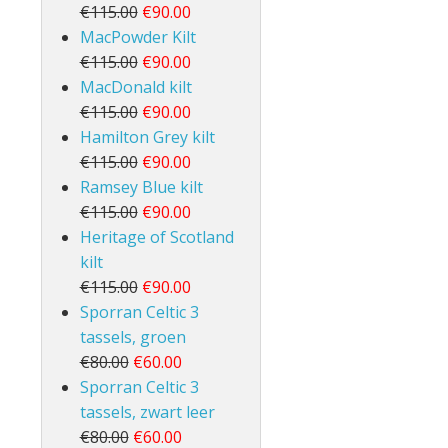
€115.00
€90.00
MacPowder Kilt
€115.00
€90.00
MacDonald kilt
€115.00
€90.00
Hamilton Grey kilt
€115.00
€90.00
Ramsey Blue kilt
€115.00
€90.00
Heritage of Scotland
kilt
€115.00
€90.00
Sporran Celtic 3
tassels, groen
€80.00
€60.00
Sporran Celtic 3
tassels, zwart leer
€80.00
€60.00