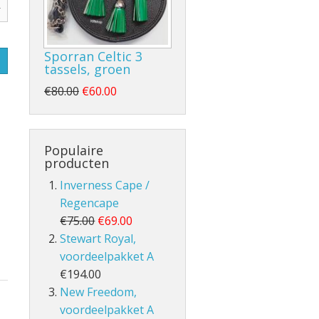
Sporran Celtic 3
tassels, groen
- en Volle Kilt
€80.00
€60.00
Populaire
producten
Inverness Cape /
Regencape
lt
€75.00
€69.00
Stewart Royal,
voordeelpakket A
€194.00
New Freedom,
voordeelpakket A