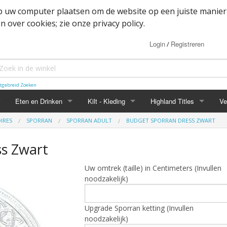
op uw computer plaatsen om de website op een juiste manier
 over cookies; zie onze privacy policy.
Login
Registreren
/
tgebreid Zoeken
Eten en Drinken
Kilt - Kleding
Highland Titles
Ve
IRES
SPORRAN
SPORRAN ADULT
BUDGET SPORRAN DRESS ZWART
Haggis
Belted kilt - Great kilt
Highland Titles accessoir
s Zwart
ssoires
d
IRN-BRU
Boxer shorts
Uw omtrek (taille) in Centimeters (Invullen
or items
Mokken
Cape
noodzakelijk)
heden
Whisky
Dutch Friendship Tartan producten
Upgrade Sporran ketting (Invullen
Jacket
noodzakelijk)