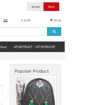
€ EUR
€0.00
rhuur
AFGEPRIJST - UITVERKOOP
es
Populair Product