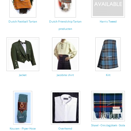
Dutch Football Tartan
Dutch Friendship Tartan
Harris Tweed
producten
Jacket
Jacobite shirt
Kilt
Shawl - Omslagdoek - Stola
Kousen - Piper Hose
Overhemd