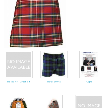
Highland Titles
Verhuur
AFGEPRIJST - UITVERKOOP
Belted kilt - Great kilt
Boxer shorts
Cape