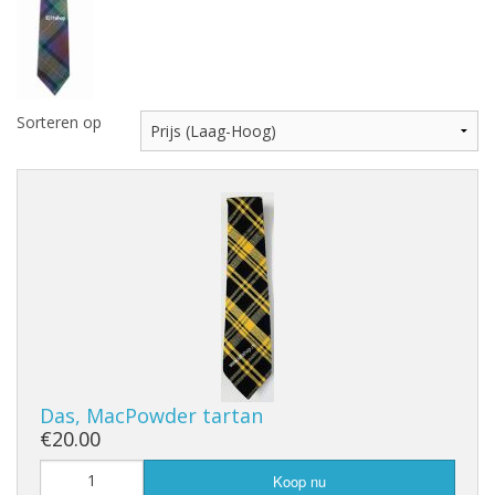
Highland Titles
Verhuur
AFGEPRIJST - UITVERKOOP
Sorteren op
Das, MacPowder tartan
€20.00
Koop nu