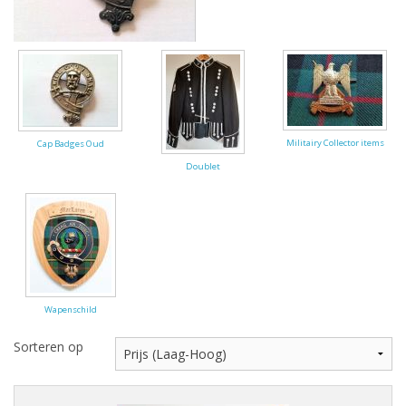
Highland Titles
Verhuur
AFGEPRIJST - UITVERKOOP
Militairy Collector items
Cap Badges Oud
Doublet
Wapenschild
Sorteren op