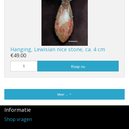
Hanging, Lewisian nice stone, ca. 4 cm
€49.00
Koop nu
Meer ...
Informatie
Shop vragen