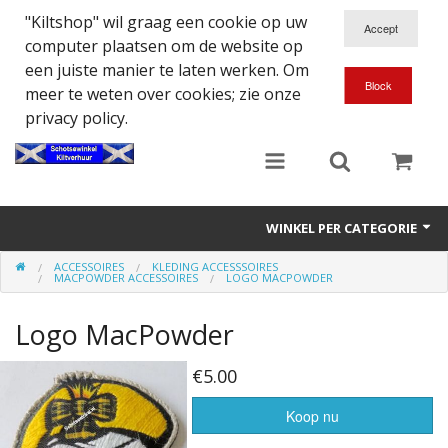
"Kiltshop" wil graag een cookie op uw
computer plaatsen om de website op
een juiste manier te laten werken. Om
meer te weten over cookies; zie onze
privacy policy.
WINKEL PER CATEGORIE
ACCESSOIRES
KLEDING ACCESSSOIRES
Accessoires
MACPOWDER ACCESSOIRES
LOGO MACPOWDER
Doedelzakspeler
Logo MacPowder
Eten en Drinken
€5.00
Kilt - Kleding
Koop nu