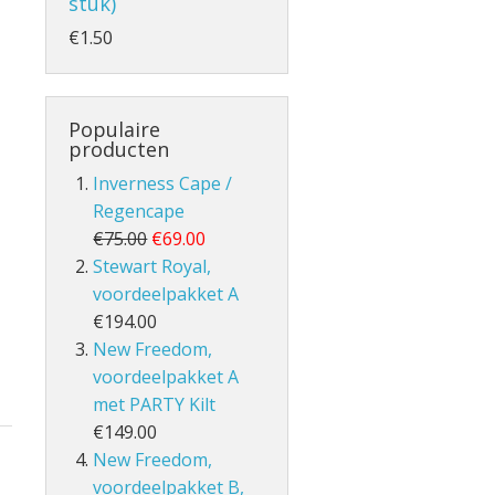
stuk)
€1.50
- en Volle Kilt
Populaire
producten
Inverness Cape /
Regencape
€75.00
€69.00
Stewart Royal,
voordeelpakket A
€194.00
lt
New Freedom,
voordeelpakket A
met PARTY Kilt
€149.00
New Freedom,
voordeelpakket B,