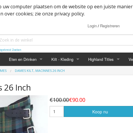
op uw computer plaatsen om de website op een juiste manier
 over cookies; zie onze privacy policy.
Login
Registreren
/
tgebreid Zoeken
Eten en Drinken
Kilt - Kleding
Highland Titles
Ve
AMES
DAMES KILT, MACINNES 26 INCH
Haggis
Belted kilt - Great kilt
Highland Titles accessoir
 26 Inch
ssoires
d
IRN-BRU
Boxer shorts
€100.00
€90.00
or items
Mokken
Cape
Koop nu
heden
Whisky
Dutch Friendship Tartan producten
Jacket