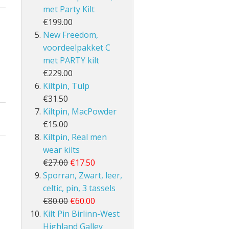
met Party Kilt
€199.00
New Freedom,
voordeelpakket C
met PARTY kilt
€229.00
Kiltpin, Tulp
€31.50
Kiltpin, MacPowder
€15.00
Kiltpin, Real men
wear kilts
€27.00
€17.50
Sporran, Zwart, leer,
celtic, pin, 3 tassels
€80.00
€60.00
Kilt Pin Birlinn-West
Highland Galley