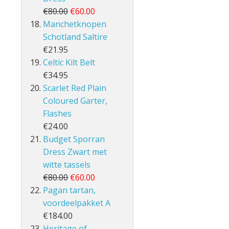
€80.00
€60.00
Manchetknopen
Schotland Saltire
€21.95
Celtic Kilt Belt
€34.95
Scarlet Red Plain
Coloured Garter,
Flashes
€24.00
Budget Sporran
Dress Zwart met
witte tassels
€80.00
€60.00
Pagan tartan,
voordeelpakket A
€184.00
Heritage of