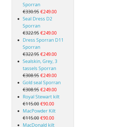
Sporran
€330.95
€249.00
Seal Dress D2
Sporran
€322.95
€249.00
Dress Sporran D11
Sporran
€322.95
€249.00
Sealskin, Grey, 3
tassels Sporran
€308.95
€249.00
Gold seal Sporran
€308.95
€249.00
Royal Stewart kilt
€115.00
€90.00
MacPowder Kilt
€115.00
€90.00
MacDonald kilt