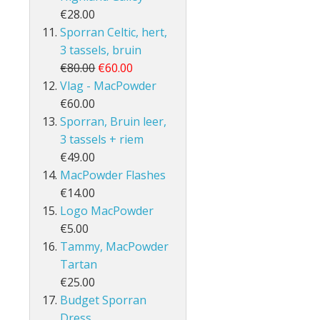
€28.00
Sporran Celtic, hert,
3 tassels, bruin
€80.00
€60.00
Vlag - MacPowder
€60.00
Sporran, Bruin leer,
3 tassels + riem
€49.00
MacPowder Flashes
€14.00
Logo MacPowder
€5.00
Tammy, MacPowder
Tartan
€25.00
Budget Sporran
Dress