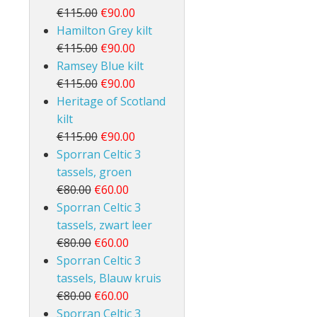
€115.00
€90.00
Hamilton Grey kilt
€115.00
€90.00
Ramsey Blue kilt
€115.00
€90.00
Heritage of Scotland
kilt
€115.00
€90.00
Sporran Celtic 3
tassels, groen
€80.00
€60.00
Sporran Celtic 3
tassels, zwart leer
€80.00
€60.00
Sporran Celtic 3
tassels, Blauw kruis
€80.00
€60.00
Sporran Celtic 3