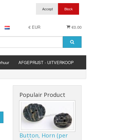
€ EUR
€0.00
rhuur
AFGEPRIJST - UITVERKOOP
es
Populair Product
Button, Horn (per