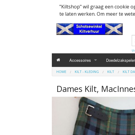
"Kiltshop" wil graag een cookie 
te laten werken. Om meer te weten
Ui
Accessoires
Doedelzakspeler
HOME
KILT - KLEDING
KILT
KILT D
Kleding accesssoires
Belt
Dames Kilt, MacInnes
Collector items en Curiosa
MacPowder acce
Cap Badges Ou
Decoratie
Buckle
Militairy Collect
Doedelzak - Piper - muziek benodigd
Cap Badges
Wapenschild
Mondkapjes
Flashes