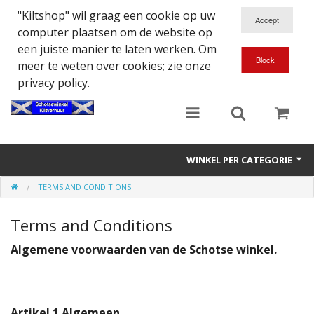
"Kiltshop" wil graag een cookie op uw
computer plaatsen om de website op
een juiste manier te laten werken. Om
meer te weten over cookies; zie onze
privacy policy.
WINKEL PER CATEGORIE
TERMS AND CONDITIONS
Accessoires
Terms and Conditions
Doedelzakspeler
Algemene voorwaarden van de Schotse winkel.
Eten en Drinken
Kilt - Kleding
Artikel 1 Algemeen
.