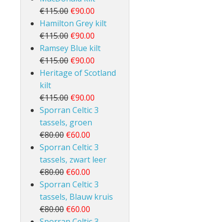
€115.00
€90.00
Hamilton Grey kilt
€115.00
€90.00
Ramsey Blue kilt
€115.00
€90.00
Heritage of Scotland
kilt
€115.00
€90.00
Sporran Celtic 3
tassels, groen
€80.00
€60.00
Sporran Celtic 3
tassels, zwart leer
€80.00
€60.00
Sporran Celtic 3
tassels, Blauw kruis
€80.00
€60.00
Sporran Celtic 3