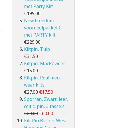
met Party Kilt
€199.00
New Freedom,
voordeelpakket C
met PARTY kilt
€229.00
Kiltpin, Tulp
€31.50
Kiltpin, MacPowder
€15.00
Kiltpin, Real men
wear kilts
€27.00
€17.50
Sporran, Zwart, leer,
celtic, pin, 3 tassels
€80.00
€60.00
Kilt Pin Birlinn-West
Highland Galley