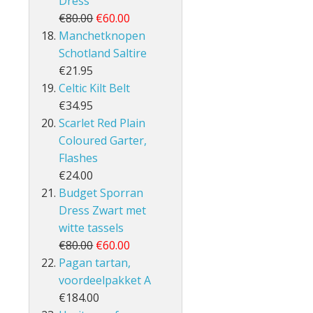
Dress
€80.00
€60.00
Manchetknopen
Schotland Saltire
€21.95
Celtic Kilt Belt
€34.95
Scarlet Red Plain
Coloured Garter,
Flashes
€24.00
Budget Sporran
Dress Zwart met
witte tassels
€80.00
€60.00
Pagan tartan,
voordeelpakket A
€184.00