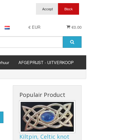
€ EUR
€0.00
rhuur
AFGEPRIJST - UITVERKOOP
es
Populair Product
Kiltpin, Celtic knot