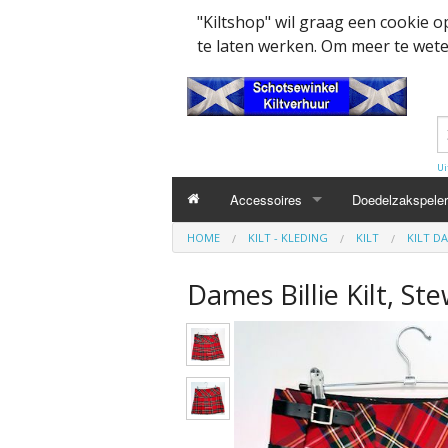
"Kiltshop" wil graag een cookie 
te laten werken. Om meer te weten
Ui
Accessoires
Doedelzakspeler
HOME
KILT - KLEDING
KILT
KILT D
Kleding accesssoires
Belt
Dames Billie Kilt, St
Collector items en Curiosa
MacPowder acce
Cap Badges Ou
Decoratie
Buckle
Militairy Collect
Doedelzak - Piper - muziek benodigd
Cap Badges
Wapenschild
Mondkapjes
Flashes