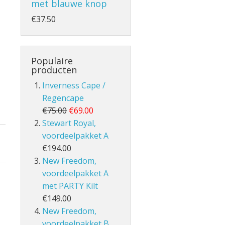
met blauwe knop
€37.50
- en Volle Kilt
Populaire
producten
Inverness Cape /
Regencape
€75.00
€69.00
Stewart Royal,
voordeelpakket A
lt
€194.00
New Freedom,
voordeelpakket A
met PARTY Kilt
€149.00
New Freedom,
voordeelpakket B,