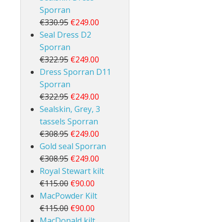
Sporran
€330.95
€249.00
Seal Dress D2
Sporran
€322.95
€249.00
Dress Sporran D11
Sporran
€322.95
€249.00
Sealskin, Grey, 3
tassels Sporran
€308.95
€249.00
Gold seal Sporran
€308.95
€249.00
Royal Stewart kilt
€115.00
€90.00
MacPowder Kilt
€115.00
€90.00
MacDonald kilt