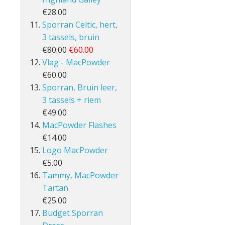
€28.00
Sporran Celtic, hert,
3 tassels, bruin
€80.00
€60.00
Vlag - MacPowder
€60.00
Sporran, Bruin leer,
3 tassels + riem
€49.00
MacPowder Flashes
€14.00
Logo MacPowder
€5.00
Tammy, MacPowder
Tartan
€25.00
Budget Sporran