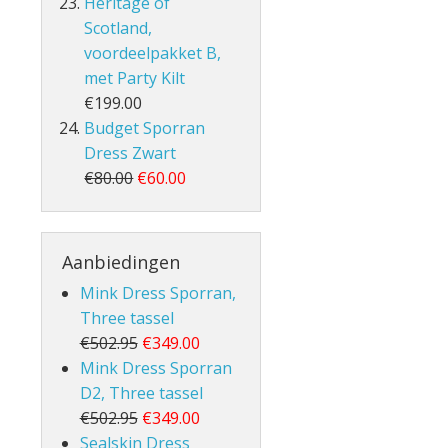
Heritage of
Scotland,
voordeelpakket B,
met Party Kilt
€199.00
Budget Sporran
Dress Zwart
€80.00
€60.00
Aanbiedingen
Mink Dress Sporran,
Three tassel
€502.95
€349.00
Mink Dress Sporran
D2, Three tassel
€502.95
€349.00
Sealskin Dress