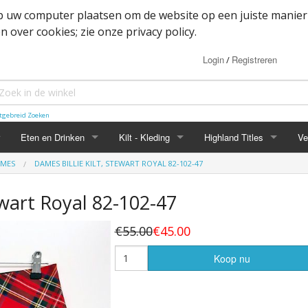
op uw computer plaatsen om de website op een juiste manier
 over cookies; zie onze privacy policy.
Login
Registreren
/
tgebreid Zoeken
Eten en Drinken
Kilt - Kleding
Highland Titles
Ve
AMES
DAMES BILLIE KILT, STEWART ROYAL 82-102-47
Haggis
Belted kilt - Great kilt
Highland Titles accessoir
ewart Royal 82-102-47
ssoires
d
IRN-BRU
Boxer shorts
€55.00
€45.00
or items
Mokken
Cape
Koop nu
heden
Whisky
Dutch Friendship Tartan producten
Jacket