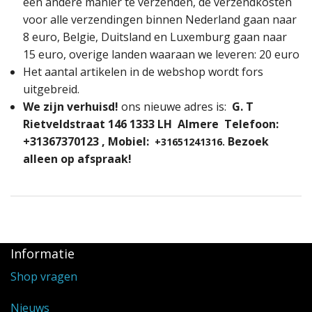
Highland Titles
een andere manier te verzenden, de verzendkosten
voor alle verzendingen binnen Nederland gaan naar
Verhuur
8 euro, Belgie, Duitsland en Luxemburg gaan naar
15 euro, overige landen waaraan we leveren: 20 euro
AFGEPRIJST - UITVERKOOP
Het aantal artikelen in de webshop wordt fors
uitgebreid.
We zijn verhuisd!
ons nieuwe adres is:
G. T
Rietveldstraat 146 1333 LH Almere Telefoon:
+31367370123 , Mobiel:
Bezoek
+31651241316.
alleen op afspraak!
Informatie
Shop vragen
Nieuws