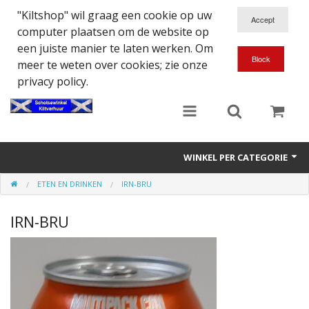
"Kiltshop" wil graag een cookie op uw
computer plaatsen om de website op
een juiste manier te laten werken. Om
meer te weten over cookies; zie onze
privacy policy.
WINKEL PER CATEGORIE
ETEN EN DRINKEN
IRN-BRU
Accessoires
IRN-BRU
Doedelzakspeler
Eten en Drinken
Kilt - Kleding