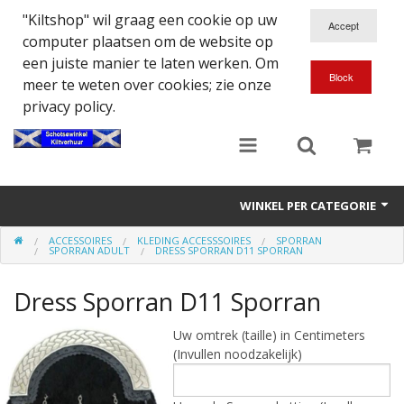
"Kiltshop" wil graag een cookie op uw
computer plaatsen om de website op
een juiste manier te laten werken. Om
meer te weten over cookies; zie onze
privacy policy.
WINKEL PER CATEGORIE
ACCESSOIRES
KLEDING ACCESSSOIRES
SPORRAN
Accessoires
SPORRAN ADULT
DRESS SPORRAN D11 SPORRAN
Doedelzakspeler
Dress Sporran D11 Sporran
Eten en Drinken
Uw omtrek (taille) in Centimeters
(Invullen noodzakelijk)
Kilt - Kleding