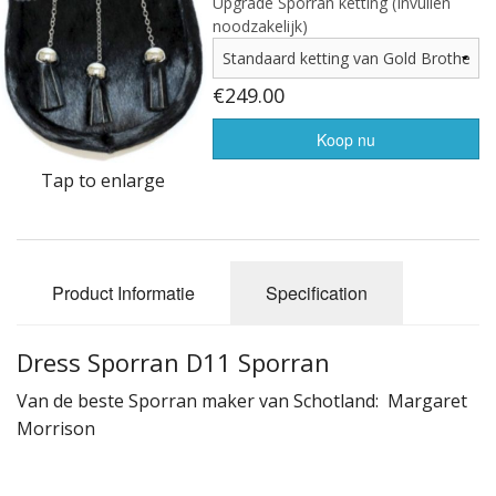
Highland Titles
Upgrade Sporran ketting (Invullen
noodzakelijk)
Verhuur
€249.00
AFGEPRIJST - UITVERKOOP
Koop nu
Tap to enlarge
Product Informatie
Specification
Dress Sporran D11 Sporran
Van de beste Sporran maker van Schotland: Margaret
Morrison