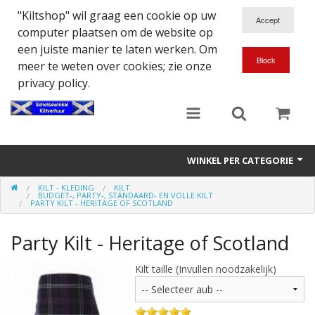
"Kiltshop" wil graag een cookie op uw
computer plaatsen om de website op
een juiste manier te laten werken. Om
meer te weten over cookies; zie onze
privacy policy.
WINKEL PER CATEGORIE
KILT - KLEDING
KILT
Accessoires
BUDGET-, PARTY-, STANDAARD- EN VOLLE KILT
PARTY KILT - HERITAGE OF SCOTLAND
Doedelzakspeler
Party Kilt - Heritage of Scotland
Eten en Drinken
Kilt taille (Invullen noodzakelijk)
Kilt - Kleding