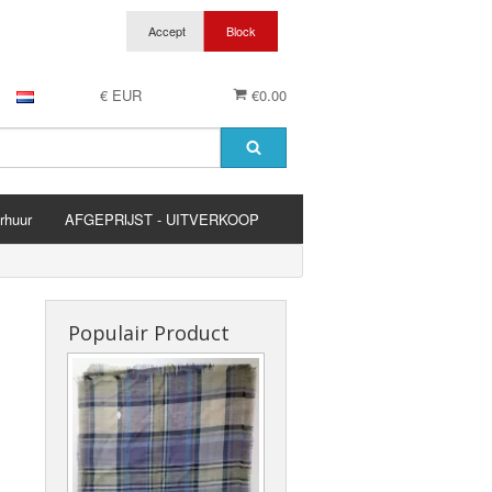
€ EUR
€0.00
rhuur
AFGEPRIJST - UITVERKOOP
es
Populair Product