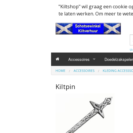
"Kiltshop" wil graag een cookie 
te laten werken. Om meer te weten
Ui
Accessoires
Doedelzakspeler
HOME
ACCESSOIRES
KLEDING ACCESSSO
Kleding accesssoires
Belt
Kiltpin
Collector items en Curiosa
MacPowder acce
Cap Badges Ou
Decoratie
Buckle
Militairy Collect
Doedelzak - Piper - muziek benodigd
Cap Badges
Wapenschild
Mondkapjes
Flashes