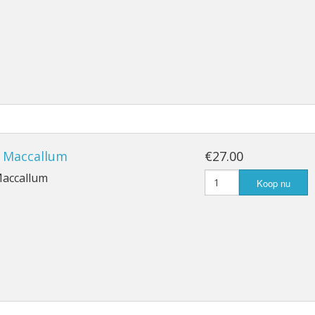
, Maccallum
€27.00
Maccallum
Koop nu