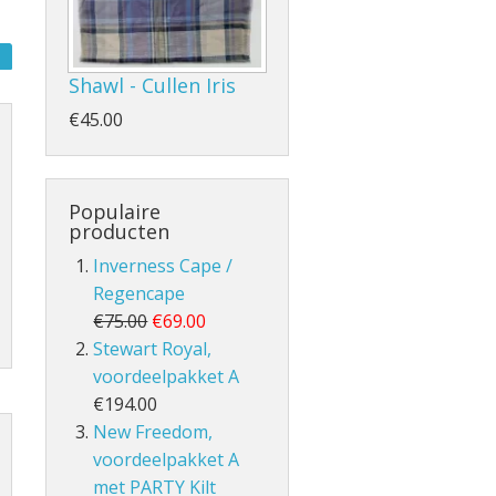
Shawl - Cullen Iris
€45.00
- en Volle Kilt
Populaire
producten
Inverness Cape /
Regencape
€75.00
€69.00
lt
Stewart Royal,
voordeelpakket A
€194.00
New Freedom,
voordeelpakket A
met PARTY Kilt