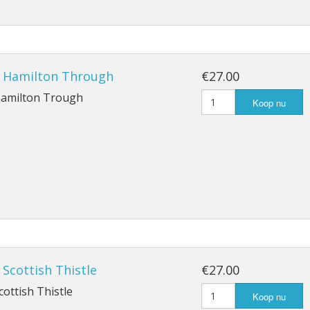
n, Hamilton Through
€27.00
 Hamilton Trough
Koop nu
, Scottish Thistle
€27.00
cottish Thistle
Koop nu