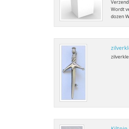
Verzend
Wordt ve
dozen Wi
zilverk
zilverkle
Kiltpin