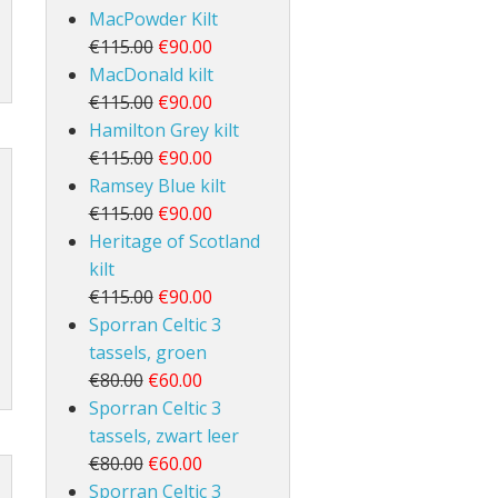
MacPowder Kilt
€115.00
€90.00
MacDonald kilt
€115.00
€90.00
Hamilton Grey kilt
€115.00
€90.00
Ramsey Blue kilt
€115.00
€90.00
Heritage of Scotland
kilt
€115.00
€90.00
Sporran Celtic 3
tassels, groen
€80.00
€60.00
Sporran Celtic 3
tassels, zwart leer
€80.00
€60.00
Sporran Celtic 3