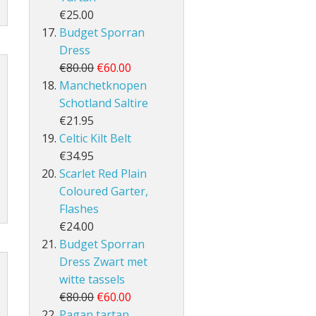
€25.00
Budget Sporran
Dress
€80.00
€60.00
Manchetknopen
Schotland Saltire
€21.95
Celtic Kilt Belt
€34.95
Scarlet Red Plain
Coloured Garter,
Flashes
€24.00
Budget Sporran
Dress Zwart met
witte tassels
€80.00
€60.00
Pagan tartan,