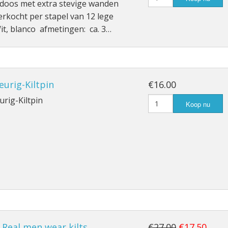
doos met extra stevige wanden
rkocht per stapel van 12 lege
t, blanco afmetingen: ca. 3…
leurig-Kiltpin
€16.00
urig-Kiltpin
Koop nu
, Real men wear kilts
€27.00
€17.50