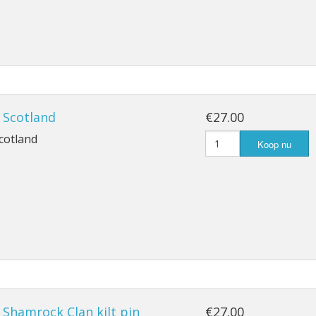
, Scotland
€27.00
Scotland
Koop nu
, Shamrock Clan kilt pin
€27.00