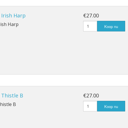
, Irish Harp
€27.00
Irish Harp
Koop nu
, Thistle B
€27.00
histle B
Koop nu