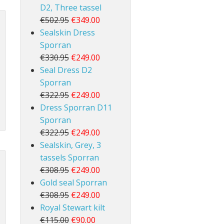
D2, Three tassel
€502.95
€349.00
Sealskin Dress
Sporran
€330.95
€249.00
Seal Dress D2
Sporran
€322.95
€249.00
Dress Sporran D11
Sporran
€322.95
€249.00
Sealskin, Grey, 3
tassels Sporran
€308.95
€249.00
Gold seal Sporran
€308.95
€249.00
Royal Stewart kilt
€115.00
€90.00