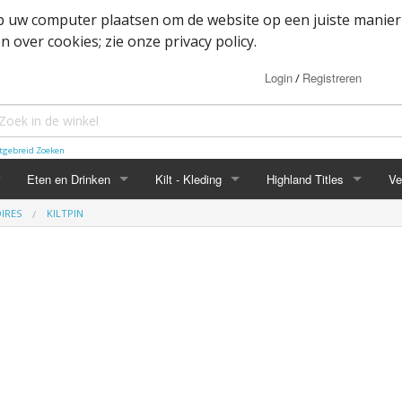
op uw computer plaatsen om de website op een juiste manier
 over cookies; zie onze privacy policy.
Login
Registreren
/
tgebreid Zoeken
Eten en Drinken
Kilt - Kleding
Highland Titles
Ve
IRES
KILTPIN
Haggis
Belted kilt - Great kilt
Highland Titles accessoir
ssoires
d
IRN-BRU
Boxer shorts
or items
Mokken
Cape
heden
Whisky
Dutch Friendship Tartan producten
Jacket