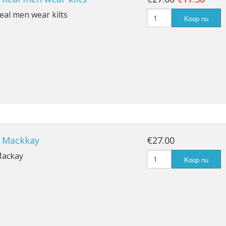
Real men wear kilts
Koop nu
, Mackkay
€27.00
Mackay
Koop nu