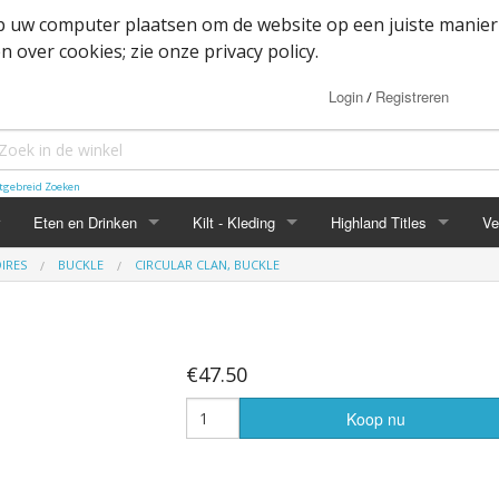
op uw computer plaatsen om de website op een juiste manier
 over cookies; zie onze privacy policy.
Login
Registreren
/
tgebreid Zoeken
Eten en Drinken
Kilt - Kleding
Highland Titles
Ve
IRES
BUCKLE
CIRCULAR CLAN, BUCKLE
Haggis
Belted kilt - Great kilt
Highland Titles accessoir
ssoires
d
IRN-BRU
Boxer shorts
€47.50
or items
Mokken
Cape
Koop nu
heden
Whisky
Dutch Friendship Tartan producten
Jacket