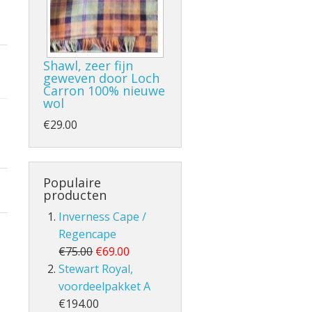
Shawl, zeer fijn
geweven door Loch
- en Volle Kilt
Carron 100% nieuwe
wol
€29.00
Populaire
producten
lt
Inverness Cape /
Regencape
€75.00
€69.00
Stewart Royal,
voordeelpakket A
€194.00