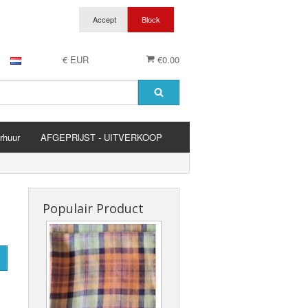
€ EUR
€0.00
rhuur
AFGEPRIJST - UITVERKOOP
es
Populair Product