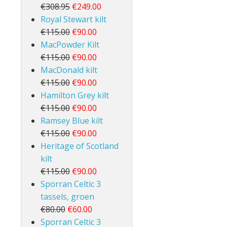
€308.95
€249.00
Royal Stewart kilt
€115.00
€90.00
MacPowder Kilt
€115.00
€90.00
MacDonald kilt
€115.00
€90.00
Hamilton Grey kilt
€115.00
€90.00
Ramsey Blue kilt
€115.00
€90.00
Heritage of Scotland
kilt
€115.00
€90.00
Sporran Celtic 3
tassels, groen
€80.00
€60.00
Sporran Celtic 3