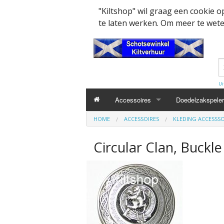
"Kiltshop" wil graag een cookie 
te laten werken. Om meer te weten
Ui
Accessoires
Doedelzakspeler
HOME
ACCESSOIRES
KLEDING ACCESSSO
Kleding accesssoires
Belt
Circular Clan, Buckle
Collector items en Curiosa
MacPowder acce
Cap Badges Ou
Decoratie
Buckle
Militairy Collect
Doedelzak - Piper - muziek benodigd
Cap Badges
Wapenschild
Mondkapjes
Flashes