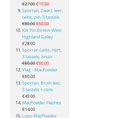
€27.00
€17.50
Sporran, Zwart, leer,
celtic, pin, 3 tassels
€80.00
€60.00
Kilt Pin Birlinn-West
Highland Galley
€28.00
Sporran Celtic, hert,
3 tassels, bruin
€80.00
€60.00
Vlag - MacPowder
€60.00
Sporran, Bruin leer,
3 tassels + riem
€49.00
MacPowder Flashes
€14.00
Logo MacPowder