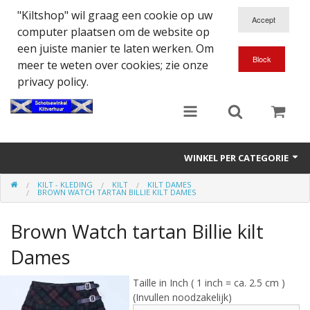
"Kiltshop" wil graag een cookie op uw
computer plaatsen om de website op
een juiste manier te laten werken. Om
meer te weten over cookies; zie onze
privacy policy.
WINKEL PER CATEGORIE
KILT - KLEDING
KILT
KILT DAMES
Accessoires
BROWN WATCH TARTAN BILLIE KILT DAMES
Doedelzakspeler
Brown Watch tartan Billie kilt
Eten en Drinken
Dames
Kilt - Kleding
Taille in Inch ( 1 inch = ca. 2.5 cm )
(Invullen noodzakelijk)