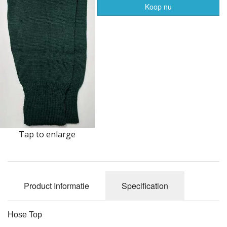
Highland Titles
Koop nu
Verhuur
AFGEPRIJST - UITVERKOOP
Tap to enlarge
Product Informatie
Specification
Hose Top