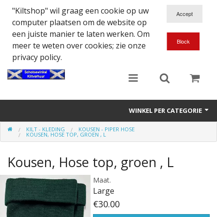
"Kiltshop" wil graag een cookie op uw
computer plaatsen om de website op
een juiste manier te laten werken. Om
meer te weten over cookies; zie onze
privacy policy.
WINKEL PER CATEGORIE
KILT - KLEDING
KOUSEN - PIPER HOSE
Accessoires
KOUSEN, HOSE TOP, GROEN , L
Doedelzakspeler
Kousen, Hose top, groen , L
Eten en Drinken
Maat.
Large
Kilt - Kleding
€30.00