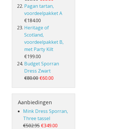
Pagan tartan,
voordeelpakket A
€184.00
Heritage of
Scotland,
voordeelpakket B,
met Party Kilt
€199.00
Budget Sporran
Dress Zwart
€80.00
€60.00
Aanbiedingen
Mink Dress Sporran,
Three tassel
€502.95
€349.00