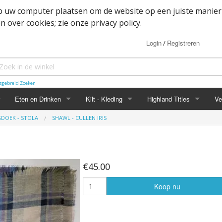
op uw computer plaatsen om de website op een juiste manier
 over cookies; zie onze privacy policy.
Login
Registreren
/
tgebreid Zoeken
Eten en Drinken
Kilt - Kleding
Highland Titles
Ve
DOEK - STOLA
SHAWL - CULLEN IRIS
Haggis
Belted kilt - Great kilt
Highland Titles accessoir
ssoires
d
IRN-BRU
Boxer shorts
€45.00
or items
Mokken
Cape
Koop nu
heden
Whisky
Dutch Friendship Tartan producten
Jacket