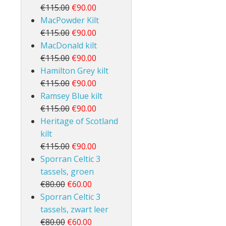
€115.00
€90.00
MacPowder Kilt
€115.00
€90.00
MacDonald kilt
€115.00
€90.00
Hamilton Grey kilt
€115.00
€90.00
Ramsey Blue kilt
€115.00
€90.00
Heritage of Scotland
kilt
€115.00
€90.00
Sporran Celtic 3
tassels, groen
€80.00
€60.00
Sporran Celtic 3
tassels, zwart leer
€80.00
€60.00