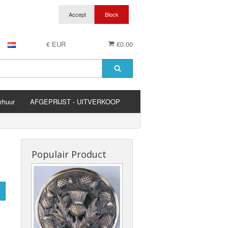
€ EUR
€0.00
rhuur
AFGEPRIJST - UITVERKOOP
es
Populair Product