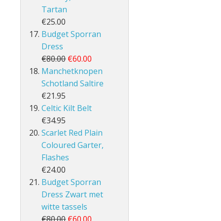
Tartan
€25.00
Budget Sporran
Dress
€80.00
€60.00
Manchetknopen
Schotland Saltire
€21.95
Celtic Kilt Belt
€34.95
Scarlet Red Plain
Coloured Garter,
Flashes
€24.00
Budget Sporran
Dress Zwart met
witte tassels
€80.00
€60.00