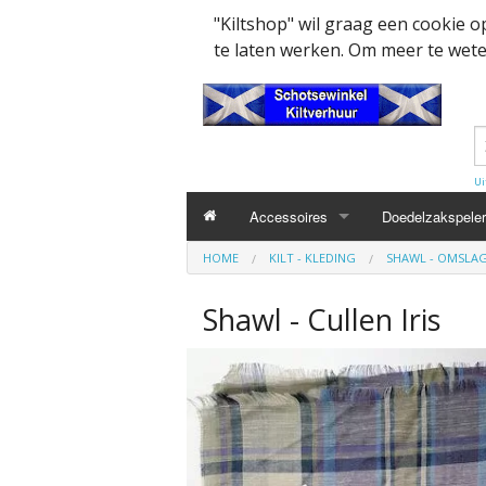
"Kiltshop" wil graag een cookie 
te laten werken. Om meer te weten
Ui
Accessoires
Doedelzakspeler
HOME
KILT - KLEDING
SHAWL - OMSLAG
Kleding accesssoires
Belt
Shawl - Cullen Iris
Collector items en Curiosa
MacPowder acce
Cap Badges Ou
Decoratie
Buckle
Militairy Collect
Doedelzak - Piper - muziek benodigd
Cap Badges
Wapenschild
Mondkapjes
Flashes