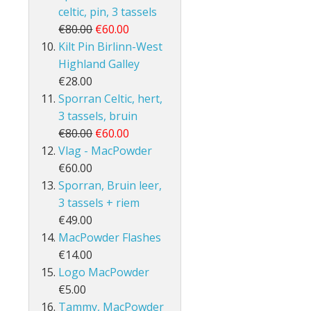
celtic, pin, 3 tassels
€80.00
€60.00
Kilt Pin Birlinn-West
Highland Galley
€28.00
Sporran Celtic, hert,
3 tassels, bruin
€80.00
€60.00
Vlag - MacPowder
€60.00
Sporran, Bruin leer,
3 tassels + riem
€49.00
MacPowder Flashes
€14.00
Logo MacPowder
€5.00
Tammy, MacPowder