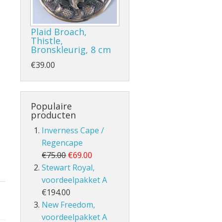
Plaid Broach,
Thistle,
Bronskleurig, 8 cm
- en Volle Kilt
€39.00
Populaire
producten
Inverness Cape /
Regencape
lt
€75.00
€69.00
Stewart Royal,
voordeelpakket A
€194.00
New Freedom,
voordeelpakket A