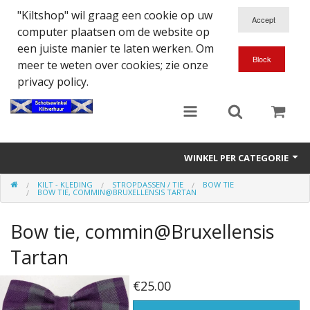
"Kiltshop" wil graag een cookie op uw
computer plaatsen om de website op
een juiste manier te laten werken. Om
meer te weten over cookies; zie onze
privacy policy.
WINKEL PER CATEGORIE
KILT - KLEDING
STROPDASSEN / TIE
BOW TIE
Accessoires
BOW TIE, COMMIN@BRUXELLENSIS TARTAN
Doedelzakspeler
Bow tie, commin@Bruxellensis
Eten en Drinken
Tartan
Kilt - Kleding
€25.00