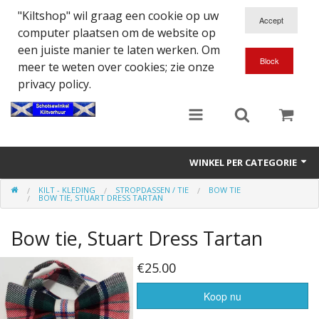
"Kiltshop" wil graag een cookie op uw
computer plaatsen om de website op
een juiste manier te laten werken. Om
meer te weten over cookies; zie onze
privacy policy.
WINKEL PER CATEGORIE
KILT - KLEDING
STROPDASSEN / TIE
BOW TIE
Accessoires
BOW TIE, STUART DRESS TARTAN
Doedelzakspeler
Bow tie, Stuart Dress Tartan
Eten en Drinken
€25.00
Kilt - Kleding
Koop nu